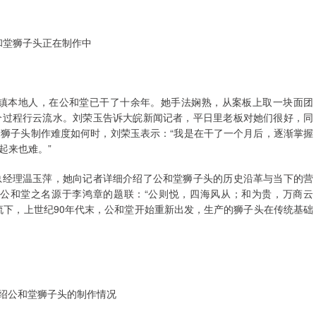
和堂狮子头正在制作中
撮镇本地人，在公和堂已干了十余年。她手法娴熟，从案板上取一块面团
个过程行云流水。刘荣玉告诉大皖新闻记者，平日里老板对她们很好，同
狮子头制作难度如何时，刘荣玉表示：“我是在干了一个月后，逐渐掌握
起来也难。”
总经理温玉萍，她向记者详细介绍了公和堂狮子头的历史沿革与当下的营
公和堂之名源于李鸿章的题联：“公则悦，四海风从；和为贵，万商云
流下，上世纪90年代末，公和堂开始重新出发，生产的狮子头在传统基础
绍公和堂狮子头的制作情况