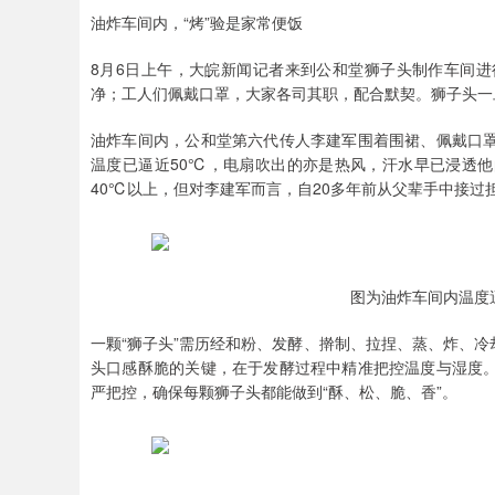
油炸车间内，“烤”验是家常便饭
8月6日上午，大皖新闻记者来到公和堂狮子头制作车间
净；工人们佩戴口罩，大家各司其职，配合默契。狮子头一
油炸车间内，公和堂第六代传人李建军围着围裙、佩戴口
温度已逼近50℃，电扇吹出的亦是热风，汗水早已浸透
40℃以上，但对李建军而言，自20多年前从父辈手中接过
图为油炸车间内温度
一颗“狮子头”需历经和粉、发酵、擀制、拉捏、蒸、炸、
头口感酥脆的关键，在于发酵过程中精准把控温度与湿度
严把控，确保每颗狮子头都能做到“酥、松、脆、香”。