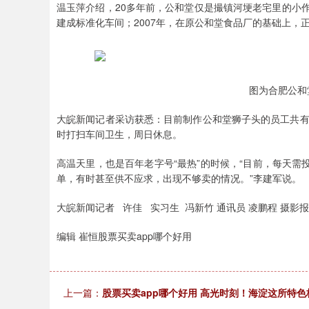
温玉萍介绍，20多年前，公和堂仅是撮镇河埂老宅里的小作
建成标准化车间；2007年，在原公和堂食品厂的基础上，
图为合肥公和
大皖新闻记者采访获悉：目前制作公和堂狮子头的员工共有1
时打扫车间卫生，周日休息。
高温天里，也是百年老字号“最热”的时候，“目前，每天需投
单，有时甚至供不应求，出现不够卖的情况。”李建军说。
大皖新闻记者 许佳 实习生 冯新竹 通讯员 凌鹏程 摄影
编辑 崔恒股票买卖app哪个好用
上一篇：
股票买卖app哪个好用 高光时刻！海淀这所特色校