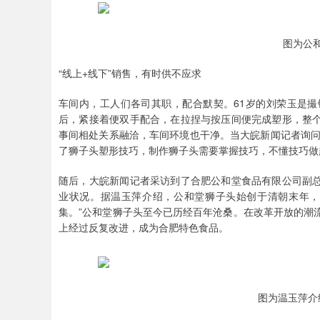
图为公
“线上+线下”销售，有时供不应求
车间内，工人们各司其职，配合默契。61岁的刘荣玉是
后，紧接着便双手配合，在拉捏与按压间便完成塑形，整
事间相处关系融洽，车间环境也干净。当大皖新闻记者询问
了狮子头塑形技巧，制作狮子头需要掌握技巧，不懂技巧做
随后，大皖新闻记者采访到了合肥公和堂食品有限公司副
业状况。据温玉萍介绍，公和堂狮子头始创于清朝末年，
集。”公和堂狮子头至今已历经百年沧桑。在改革开放的潮
上经过反复改进，成为合肥特色食品。
图为温玉萍介