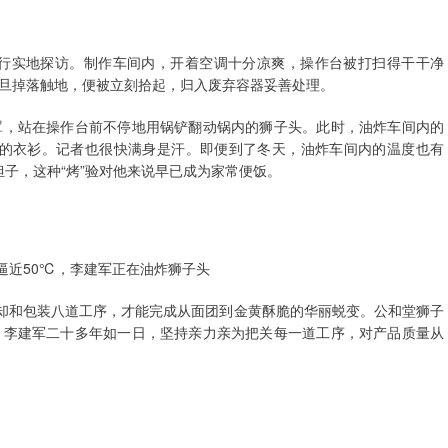
进行实地探访。制作车间内，开着空调十分凉爽，操作台被打扫得干干净
旦掉落触地，便被立刻拾起，归入废弃容器妥善处理。
罩，站在操作台前不停地用锅铲翻动锅内的狮子头。此时，油炸车间内的
他的衣衫。记者也很快满身是汗。即便到了冬天，油炸车间内的温度也有
担子，这种“烤”验对他来说早已成为家常便饭。
逼近50℃，李建军正在油炸狮子头
冷却和包装八道工序，才能完成从面团到金黄酥脆的华丽蜕变。公和堂狮子
。李建军二十多年如一日，坚持亲力亲为把关每一道工序，对产品质量从