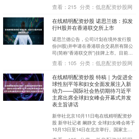
众，虎牢关时他一人独战刘关张三位英
查看：
215
分类：
低息配资炒股网
雄，辕门射戟的那一箭....
在线精明配资炒股 诺思兰德：拟发
行H股并在香港联交所上市
诺思兰德公告，公司计划在境外发行股
份(H股)并申请在香港联合交易所有限公
司(简称“香港联交所”)挂牌上市。目前，
公司计划与相关中介机构商讨本次H股发
查看：
105
分类：
低息配资炒股网
行并上市的相....
在线精明配资炒股 特稿｜为促进全
球性别平等和妇女全面发展注入新
动力——国际社会热切期待习近平
主席出席全球妇女峰会开幕式并发
表主旨讲话
新华社北京10月11日电在线精明配资炒
股 新华社记者 阚静文 全球妇女峰会将于
10月13日至14日在北京举行。国家主席
习近平将出席峰会开幕式并发表主旨讲