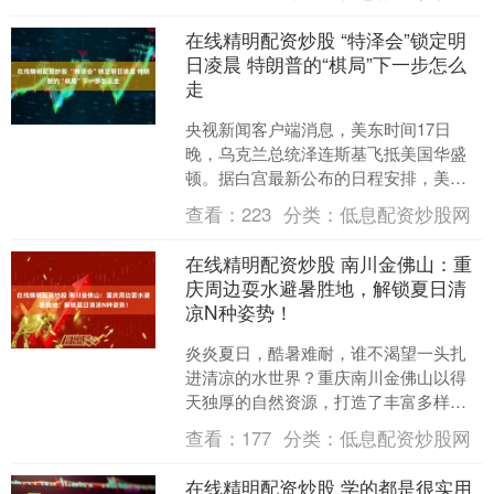
起来吧....
在线精明配资炒股 “特泽会”锁定明
日凌晨 特朗普的“棋局”下一步怎么
走
央视新闻客户端消息，美东时间17日
晚，乌克兰总统泽连斯基飞抵美国华盛
顿。据白宫最新公布的日程安排，美东
时间18日下午1时15分（北京时间19日凌
查看：
223
分类：
低息配资炒股网
晨1时15分），....
在线精明配资炒股 南川金佛山：重
庆周边耍水避暑胜地，解锁夏日清
凉N种姿势！
炎炎夏日，酷暑难耐，谁不渴望一头扎
进清凉的水世界？重庆南川金佛山以得
天独厚的自然资源，打造了丰富多样的
玩水体验，从刺激的峡谷漂流到悠闲的
查看：
177
分类：
低息配资炒股网
温泉养生，从亲子戏水到极....
在线精明配资炒股 学的都是很实用