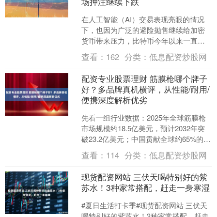
场押注继续下跌
在人工智能（AI）交易表现亮眼的情况
下，也因为广泛的避险抛售继续给加密
货币带来压力，比特币今年以来一直走
势艰难。周四（25日），比特币进一步
查看：
162
分类：
低息配资炒股网
跌至2024年9月以....
配资专业股票理财 筋膜枪哪个牌子
好？多品牌真机横评，从性能/耐用/
便携深度解析优劣
先看一组行业数据：2025年全球筋膜枪
市场规模约18.5亿美元，预计2032年突
破23.2亿美元；中国贡献全球约65%的产
量，同时吸纳35%以上的消费需求。线
查看：
114
分类：
低息配资炒股网
上....
现货配资网站 三伏天喝特别好的紫
苏水！3种家常搭配，赶走一身寒湿
#夏日生活打卡季#​现货配资网站 三伏天
喝特别好的紫苏水！3种家常搭配，赶走