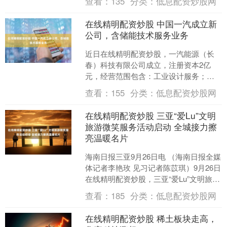
查看：
135
分类：
低息配资炒股网
话。在北....
在线精明配资炒股 中国一汽成立新
公司，含储能技术服务业务
近日在线精明配资炒股，一汽能源（长
春）科技有限公司成立，注册资本2亿
元，经营范围包含：工业设计服务；储
能技术服务；合同能源管理；生物质燃
查看：
155
分类：
低息配资炒股网
料销售（不含危险化学品）....
在线精明配资炒股 三亚“爱Lu”文明
旅游微笑服务活动启动 全城接力擦
亮温暖名片
海南日报三亚9月26日电 （海南日报全媒
体记者李艳玫 见习记者陈苡琪）9月26日
在线精明配资炒股，三亚“爱Lu”文明旅游
微笑服务活动在三亚鹿回头风景区正式
查看：
185
分类：
低息配资炒股网
启动。....
在线精明配资炒股 稀土板块走高，