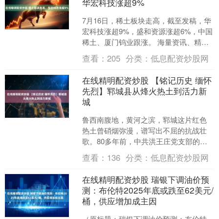
华宏科技涨超9%
7月16日，稀土板块走高，截至发稿，华
宏科技涨超9%，盛和资源涨超6%，中国
稀土、厦门钨业跟涨。 海量资讯、精准
解读，尽在新浪财经APP....
查看：
205
分类：
低息配资炒股网
在线精明配资炒股 【铭记历史 缅怀
先烈】郓城县从烽火热土到活力新
城
鲁西南腹地，黄河之滨，郓城这片红色
热土曾硝烟弥漫，谱写出不屈的抗战壮
歌。80多年前，中共洪王庄党支部的星
星之火在线精明配资炒股，点燃了运西
查看：
136
分类：
低息配资炒股网
抗日根据地的燎原之势；....
在线精明配资炒股 瑞银下调油价预
测：布伦特2025年底或跌至62美元/
桶，供应增加成主因
（原标题：瑞银下调油价预测：布伦特