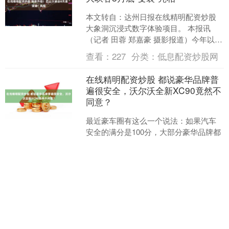
本文转自：达州日报在线精明配资炒股
大象洞沉浸式数字体验项目。 本报讯
（记者 田蓉 郑嘉豪 摄影报道）今年以
来，我市全力推进巴山大峡谷创建全市
查看：
227
分类：
低息配资炒股网
首个国家5A级景区....
在线精明配资炒股 都说豪华品牌普
遍很安全，沃尔沃全新XC90竟然不
同意？
最近豪车圈有这么一个说法：如果汽车
安全的满分是100分，大部分豪华品牌都
能做到90分在线精明配资炒股，而沃尔
沃不过是做到了95分而已。 沃尔沃，真
查看：
203
分类：
低息配资炒股网
的只比别人高五....
低息配资炒股网