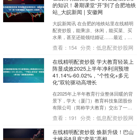
的知识！暑期课堂“开”到了合肥地铁
站_大皖新闻 | 安徽网
大皖新闻讯 在合肥的地铁站里在线精明
配资炒股，能乘凉、休闲，能买菜、买
水果，甚至还能领结婚证……最近，面
向孩子们的暑期课堂也“开”到了地铁站，
查看：
154
分类：
低息配资炒股网
8月6日下午，大皖....
在线精明配资炒股 学大教育轻装上
阵显成效2025上半年净利润预增
41.14%-60.02%，“个性化+多元
化”双轮驱动高增长
在2025年上半年教育行业整体回暖的背
景下，学大（厦门）教育科技集团股份
有限公司（简称学大教育）交出了一份
超预期的成绩单。7月14日晚间，学大教
查看：
191
分类：
低息配资炒股网
育发布了2025....
在线精明配资炒股 焕新升级！巴山
大峡谷8月底“变装”亮相