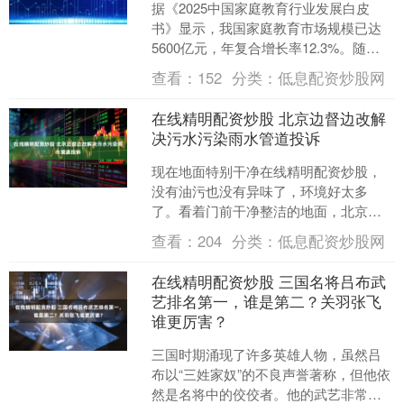
据《2025中国家庭教育行业发展白皮
书》显示，我国家庭教育市场规模已达
5600亿元，年复合增长率12.3%。随
着“双减”政策深化，家长从“关注孩子成
查看：
152
分类：
低息配资炒股网
绩”转向“关....
在线精明配资炒股 北京边督边改解
决污水污染雨水管道投诉
现在地面特别干净在线精明配资炒股，
没有油污也没有异味了，环境好太多
了。看着门前干净整洁的地面，北京古
隆盛家居生活用品市场的商户于光明觉
查看：
204
分类：
低息配资炒股网
得心情也变美了。 北京古隆....
在线精明配资炒股 三国名将吕布武
艺排名第一，谁是第二？关羽张飞
谁更厉害？
三国时期涌现了许多英雄人物，虽然吕
布以“三姓家奴”的不良声誉著称，但他依
然是名将中的佼佼者。他的武艺非常出