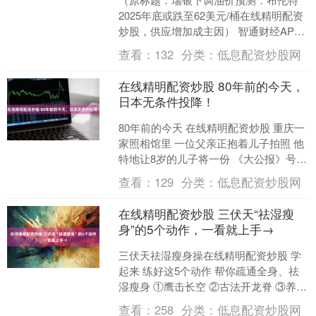
2025年底或跌至62美元/桶在线精明配资
炒股，供应增加成主因） 智通财经APP
获悉，瑞银周一发布报告下调国际油价
查看：
132
分类：
低息配资炒股网
预测，预计布....
在线精明配资炒股 80年前的今天，
日本无条件投降！
80年前的今天 在线精明配资炒股 重庆一
家照相馆里 一位父亲正抱着儿子拍照 他
特地让8岁的儿子将一份 《大公报》号外
叠好拿在胸前 并叮嘱儿子要特意将大标
查看：
129
分类：
低息配资炒股网
题对着镜....
在线精明配资炒股 三伏天“祛湿瘦
身”的5个动作，一看就上手→
三伏天祛湿瘦身操在线精明配资炒股 学
起来 练好这5个动作 帮你疏通全身、祛
湿瘦身 ①鹰击长空 ②古法开龙脊 ③养生
回春蹲 ④大鹏展翅 ⑤雁南飞 跟着视频练
查看：
258
分类：
低息配资炒股网