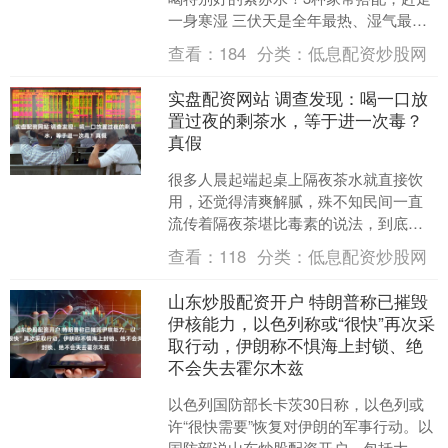
一身寒湿 三伏天是全年最热、湿气最重
的时段。很多人常年待在空调房，爱喝
查看：
184
分类：
低息配资炒股网
冰水、吃生冷瓜....
实盘配资网站 调查发现：喝一口放
置过夜的剩茶水，等于进一次毒？
真假
很多人晨起端起桌上隔夜茶水就直接饮
用，还觉得清爽解腻，殊不知民间一直
流传着隔夜茶堪比毒素的说法，到底这
种说法是谣言还是事实实盘配资网站，
查看：
118
分类：
低息配资炒股网
今天一次性给你讲透彻。 ....
山东炒股配资开户 特朗普称已摧毁
伊核能力，以色列称或“很快”再次采
取行动，伊朗称不惧海上封锁、绝
不会失去霍尔木兹
以色列国防部长卡茨30日称，以色列或
许“很快需要”恢复对伊朗的军事行动。以
国防部说山东炒股配资开户，包括大量