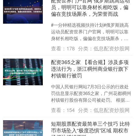
配资世界门户官网 俄罗斯跳高运动
员，明明可以靠身材长相吃饭，偏
偏在竞技场厮杀，为荣誉而战
#一分钟精选视频扶持计划#俄罗斯跳高
运动员配资世界门户官网，明明可以靠
身材长相吃饭，偏偏在竞技场厮杀，为
荣誉而战....
查看：
178
分类：
低息配资炒股网
配资365之家 【看合规】涉及多项
违法行为，浙江稠州商业银行旗下
村镇银行被罚
中国人民银行网站7月3日公示的行政处
罚信息显示配资365之家，广州花都稠州
村镇银行股份有限公司被处罚。 根据年
报信息，广州花都稠州村镇银行控股股
查看：
154
分类：
低息配资炒股网
东为浙江稠州商业....
短期股票配资最简单三个技巧 比特
币市场坠入“极度恐惧”区域 期权市