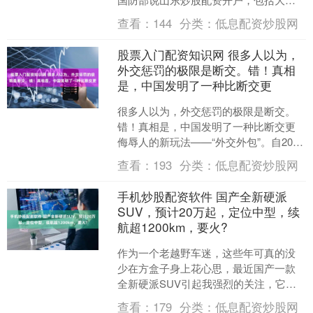
航空弹药在内，6500吨军事装备在过去
查看：
144
分类：
低息配资炒股网
24小时内运抵....
股票入门配资知识网 很多人以为，
外交惩罚的极限是断交。错！真相
是，中国发明了一种比断交更
很多人以为，外交惩罚的极限是断交。
错！真相是，中国发明了一种比断交更
侮辱人的新玩法——“外交外包”。自2025
年5月起股票入门配资知识网，立陶宛境
查看：
193
分类：
低息配资炒股网
内再无一名中国....
手机炒股配资软件 国产全新硬派
SUV，预计20万起，定位中型，续
航超1200km，要火?
作为一个老越野车迷，这些年可真的没
少在方盒子身上花心思，最近国产一款
全新硬派SUV引起我强烈的关注，它就
是全新212 T01插混版，看到这款车我确
查看：
179
分类：
低息配资炒股网