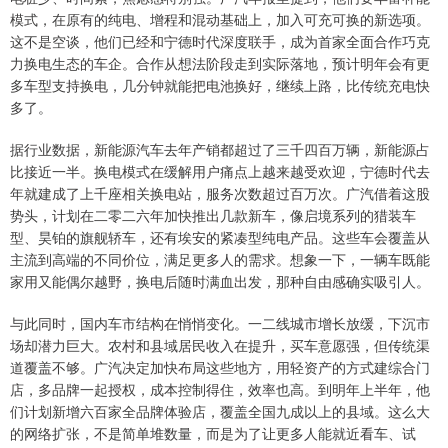
模式，在原有的纯电、增程和混动基础上，加入可充可换的新选项。
这不是空谈，他们已经和宁德时代深度联手，成为首家全面合作巧克
力换电生态的车企。合作从想法阶段走到实际落地，预计明年会有更
多车型支持换电，几分钟就能把电池换好，继续上路，比传统充电快
多了。
据行业数据，新能源汽车去年产销都超过了三千四百万辆，新能源占
比接近一半。换电模式在缓解用户痛点上越来越受欢迎，宁德时代去
年就建成了上千座相关换电站，服务次数超过百万次。广汽借着这股
势头，计划在二零二六年加快推出几款新车，像启境系列的猎装车
型、昊铂的旗舰轿车，还有埃安的紧凑型纯电产品。这些车会覆盖从
主流到高端的不同价位，满足更多人的需求。想象一下，一辆车既能
家用又能偶尔越野，换电后随时满血出发，那种自由感确实吸引人。
与此同时，国内车市结构在悄悄变化。一二线城市增长放缓，下沉市
场却潜力巨大。农村和县域居民收入在提升，买车意愿强，但传统渠
道覆盖不够。广汽决定加快布局这些地方，用轻资产的方式建综合门
店，多品牌一起授权，成本控制得住，效率也高。到明年上半年，他
们计划新增六百家全品牌体验店，覆盖全国九成以上的县域。这么大
的网络扩张，不是简单堆数量，而是为了让更多人能就近看车、试