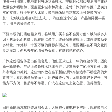
服务一样用车，电池随时升级到新技术。宁德时代那边规划明年建站
数量会大幅增加，覆盖更多城市和高速，这对广汽的新车推广是实打
实的支撑。行业里有人比喻，换电就像给电动车装上可替换的“心
脏”，让续航焦虑变成过去式。广汽抓住这个机会，产品矩阵更丰富
了，用户选择也多了。
下沉市场的门店建起来后，县域用户买车会不会更方便？以前很多人
因为售后远而犹豫，现在网点多了，维修保养跟得上，或许能带动更
多销量。海外那二十五万辆的目标实现起来，需要团队在不同文化间
灵活应对，但从去年的增长势头看，有基础也有信心。
广汽这份报告传递出的信息是，他们正从过去一年的稳健表现，迈向
新一轮增长。产品上多条技术路线并行，渠道向更广的地方延伸，海
外市场全力冲刺。这些动作放在当下新能源汽车渗透率不断提高的大
背景下，看起来是顺势而为。用户最关心的，无非是车好不好开、补
能方不方便、售后靠不靠谱。广汽在这些点上花心思，值得留意。
回想新能源汽车刚普及那会儿，大家担心充电桩不够用，现在换电和