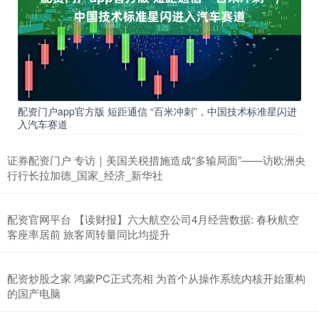
配资门户app官方版 短距通信 “百米冲刺”，中国技术标准星闪进
入汽车赛道
证券配资门户 专访｜美国关税措施造成“多输局面”——访欧洲央
行行长拉加德_国家_经济_新华社
配资官网平台 【读财报】六大航空公司4月经营数据: 春秋航空
客座率居前 旅客周转量同比均提升
配资炒股之家 鸿蒙PC正式亮相 为首个从操作系统内核开始重构
的国产电脑