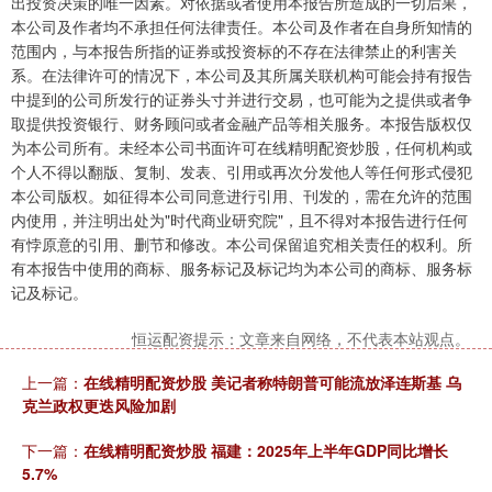
出投资决策的唯一因素。对依据或者使用本报告所造成的一切后果，
本公司及作者均不承担任何法律责任。本公司及作者在自身所知情的
范围内，与本报告所指的证券或投资标的不存在法律禁止的利害关
系。在法律许可的情况下，本公司及其所属关联机构可能会持有报告
中提到的公司所发行的证券头寸并进行交易，也可能为之提供或者争
取提供投资银行、财务顾问或者金融产品等相关服务。本报告版权仅
为本公司所有。未经本公司书面许可在线精明配资炒股，任何机构或
个人不得以翻版、复制、发表、引用或再次分发他人等任何形式侵犯
本公司版权。如征得本公司同意进行引用、刊发的，需在允许的范围
内使用，并注明出处为"时代商业研究院"，且不得对本报告进行任何
有悖原意的引用、删节和修改。本公司保留追究相关责任的权利。所
有本报告中使用的商标、服务标记及标记均为本公司的商标、服务标
记及标记。
恒运配资提示：文章来自网络，不代表本站观点。
上一篇：
在线精明配资炒股 美记者称特朗普可能流放泽连斯基 乌
克兰政权更迭风险加剧
下一篇：
在线精明配资炒股 福建：2025年上半年GDP同比增长
5.7%