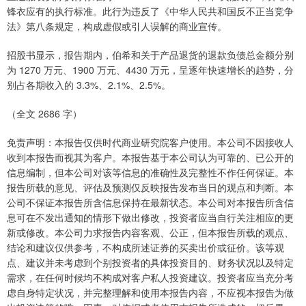
锋衣应有的执行标准。此行为违反了《中华人民共和国反不正当竞争
法》第八条规定，构成虚假或引人误解的商业宣传。
招股书显示，报告期内，伯希和关于产品退货的退款负债总金额分别
为 1270 万元、1900 万元、4430 万元，呈逐年快速增长的趋势，分
别占各期收入的 3.3%、2.1%、2.5%。
（全文 2686 字）
免责声明：本报告仅供时代商业研究院客户使用。本公司不因接收人
收到本报告而视其为客户。本报告基于本公司认为可靠的、已公开的
信息编制，但本公司对该等信息的准确性及完整性不作任何保证。本
报告所载的意见、评估及预测仅反映报告发布当日的观点和判断。本
公司不保证本报告所含信息保持在最新状态。本公司对本报告所含信
息可在不发出通知的情形下做出修改，投资者应当自行关注相应的更
新或修改。本公司力求报告内容客观、公正，但本报告所载的观点、
结论和建议仅供参考，不构成所述证券的买卖出价或征价。该等观
点、建议并未考虑到个别投资者的具体投资目的、财务状况以及特定
需求，在任何时候均不构成对客户私人投资建议。投资者应当充分考
虑自身特定状况，并完整理解和使用本报告内容，不应视本报告为做